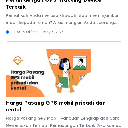
Terbaik
Pernahkah Anda merasa khawatir saat meminjamkan
mobil kepada teman? Atau mungkin Anda seorang
pemilik bisnis dengan armada kendaraan yang
IDTRACK Official
May 6, 2025
bergerak ke berbagai lokasi setiap hari? Di era yang
serba terhubung ini, ketenangan pikiran adalah
sebuah kemewahan yang semakin sulit didapatkan.
Namun, tahukah Anda bahwa ada sebuah perangkat
kecil namun sangatPowerful yang dapat memberikan
Anda kendali penuh dan visibilitas real-time atas apa
pun yang Anda anggap berharga? Ya, kita sedang
membicarakan GPS Tracking Device! Bukan lagi
sekadar alat untuk mengetahui lokasi, ...
Harga Pasang GPS mobil pribadi dan
rental
Harga Pasang GPS Mobil: Panduan Lengkap dan Cara
Menemukan Tempat Pemasangan Terbaik Jika kamu