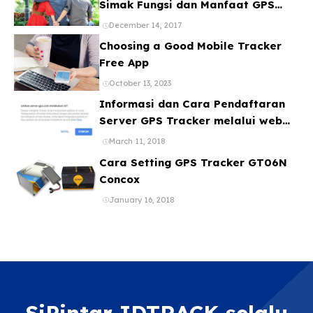
Simak Fungsi dan Manfaat GPS
Mobil
December 14, 2017
Choosing a Good Mobile Tracker
Free App
October 13, 2023
Informasi dan Cara Pendaftaran
Server GPS Tracker melalui web
ataupun Aplikasi Online Gratis
March 11, 2018
Cara Setting GPS Tracker GT06N
Concox
January 16, 2018