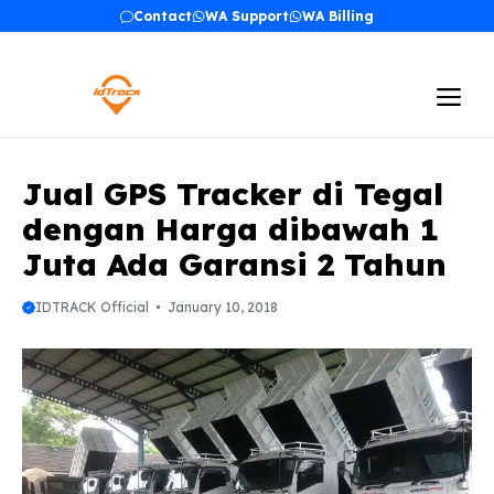
Skip
Contact
WA Support
WA Billing
to
content
Me
Jual GPS Tracker di Tegal
dengan Harga dibawah 1
Juta Ada Garansi 2 Tahun
IDTRACK Official
January 10, 2018