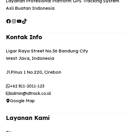
Layanan Profesional Platform GPS Tracking System
Asli Buatan Indonesia
Facebook
Instagram
YouTube
TikTok
Kontak Info
Ligar Raya Street No.36 Bandung City
West Java, Indonesia
Jl.Pinus 1 No.220, Cirebon
+62 811-2011-123
admin@idtrack.co.id
Google Map
Layanan Kami