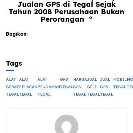
Jualan GPS di Tegal Sejak
Tahun 2008 Perusahaan Bukan
Perorangan “
Bagikan:
Tags
ALAT
ALAT
ALAT
GPS
HARGA
JUAL
JUAL
MOBIL
MO
BERAT
PELACAK
PENGAMAN
TEGAL
GPS
BELI
GPS
TEGAL
TE
TEGAL
TEGAL
TEGAL
TEGAL
TEGAL
TEGAL