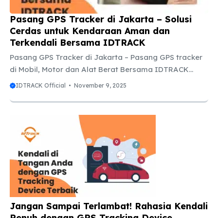
Pasang GPS Tracker di Jakarta – Solusi
Cerdas untuk Kendaraan Aman dan
Terkendali Bersama IDTRACK
Pasang GPS Tracker di Jakarta – Pasang GPS tracker
di Mobil, Motor dan Alat Berat Bersama IDTRACK
Jakarta — kota yang tidak pernah benar-benar tidur.
IDTRACK Official
November 9, 2025
Jalanan selalu ramai, parkiran penuh, dan arus
kendaraan seolah tak ada habisnya. Di balik hiruk-
pikuk itu, ada satu hal yang sering membuat pemilik
kendaraan resah: bagaimana menjaga mobil tetap
aman? Mungkin kamu juga pernah merasakannya.
Saat mobil diparkir di mall, ada rasa was-was. Atau
ketika karyawan membawa kendaraan operasional ke
luar kota, pikiranmu tak tenang ...
Jangan Sampai Terlambat! Rahasia Kendali
Penuh dengan GPS Tracking Device