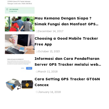
Mau Kemana Dengan Siapa ?
Simak Fungsi dan Manfaat GPS
Mobil
December 14, 2017
Choosing a Good Mobile Tracker
Free App
October 13, 2023
Informasi dan Cara Pendaftaran
Server GPS Tracker melalui web
ataupun Aplikasi Online Gratis
March 11, 2018
Cara Setting GPS Tracker GT06N
Concox
January 16, 2018