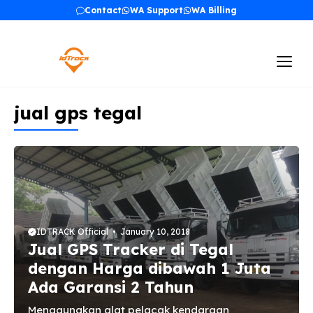
Skip
Contact
WA Support
WA Billing
to
content
Me
jual gps tegal
IDTRACK Official
January 10, 2018
Jual GPS Tracker di Tegal
dengan Harga dibawah 1 Juta
Ada Garansi 2 Tahun
Menggunakan alat pelacak kendaraan