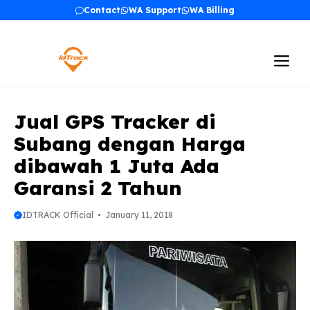
Skip
Contact
WA Support
WA Billing
to
content
Me
Jual GPS Tracker di
Subang dengan Harga
dibawah 1 Juta Ada
Garansi 2 Tahun
IDTRACK Official
January 11, 2018