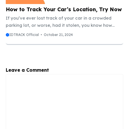
memperoleh wawasan berharga untuk meningkatkan
efisiensi operasional, mengurangi biaya, dan
How to Track Your Car’s Location, Try Now
meningkatkan kepuasan pelanggan. Manfaat utama ...
If you’ve ever lost track of your car in a crowded
parking lot, or worse, had it stolen, you know how
frustrating and stressful it can be. But there’s no need
IDTRACK Official
October 21, 2024
to worry, because there are now a variety of ways to
track your car’s location, no matter where it is. In this
article, we’ll show you how to track your car using a
variety of methods, including: GPS tracking devices
Smartphone apps OBD-II dongles We’ll also provide
Leave a Comment
tips on ...
Comment