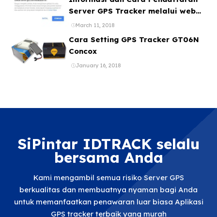
Server GPS Tracker melalui web
ataupun Aplikasi Online Gratis
March 11, 2018
Cara Setting GPS Tracker GT06N
Concox
January 16, 2018
SiPintar IDTRACK selalu
bersama Anda
Kami mengambil semua risiko Server GPS
berkualitas dan membuatnya nyaman bagi Anda
untuk memanfaatkan penawaran luar biasa Aplikasi
GPS tracker terbaik yang murah