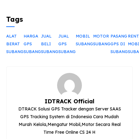
Tags
ALAT
HARGA
JUAL
JUAL
MOBIL
MOTOR
PASANG
RENT
BERAT
GPS
BELI
GPS
SUBANG
SUBANG
GPS DI
MOB
SUBANG
SUBANG
SUBANG
SUBANG
SUBANG
SUB
IDTRACK Official
DTRACK Solusi GPS Tracker dengan Server SAAS
GPS Tracking System di Indonesia Cara Mudah
Murah Kelola,Mengatur Mobil,Motor Secara Real
Time Free Online CS 24 H