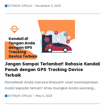
Jakarta — kota yang tidak pernah benar-benar tidur.
IDTRACK Official
November 9, 2025
Jalanan selalu ramai, parkiran penuh, dan arus
kendaraan seolah tak ada habisnya. Di balik hiruk-
pikuk itu, ada satu hal yang sering membuat pemilik
kendaraan resah: bagaimana menjaga mobil tetap
aman? Mungkin kamu juga pernah merasakannya.
Saat mobil diparkir di mall, ada rasa was-was. Atau
ketika karyawan membawa kendaraan operasional ke
luar kota, pikiranmu tak tenang ...
Jangan Sampai Terlambat! Rahasia Kendali
Penuh dengan GPS Tracking Device
Terbaik
Pernahkah Anda merasa khawatir saat meminjamkan
mobil kepada teman? Atau mungkin Anda seorang
pemilik bisnis dengan armada kendaraan yang
IDTRACK Official
May 6, 2025
bergerak ke berbagai lokasi setiap hari? Di era yang