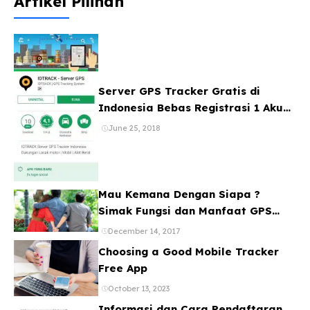
Artikel Pilihan
Server GPS Tracker Gratis di
Indonesia Bebas Registrasi 1 Akun
Banyak Device
June 25, 2018
Mau Kemana Dengan Siapa ?
Simak Fungsi dan Manfaat GPS
Mobil
December 14, 2017
Choosing a Good Mobile Tracker
Free App
October 13, 2023
Informasi dan Cara Pendaftaran