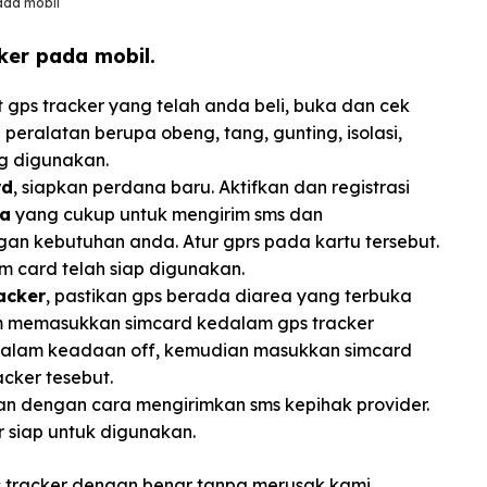
ada mobil
ker pada mobil.
 gps tracker yang telah anda beli, buka dan cek
eralatan berupa obeng, tang, gunting, isolasi,
ng digunakan.
rd
, siapkan perdana baru. Aktifkan dan registrasi
sa
yang cukup untuk mengirim sms dan
an kebutuhan anda. Atur gprs pada kartu tersebut.
m card telah siap digunakan.
acker
, pastikan gps berada diarea yang terbuka
m memasukkan simcard kedalam gps tracker
 dalam keadaan off, kemudian masukkan simcard
cker tesebut.
an dengan cara mengirimkan sms kepihak provider.
r siap untuk digunakan.
 tracker dengan benar tanpa merusak kami