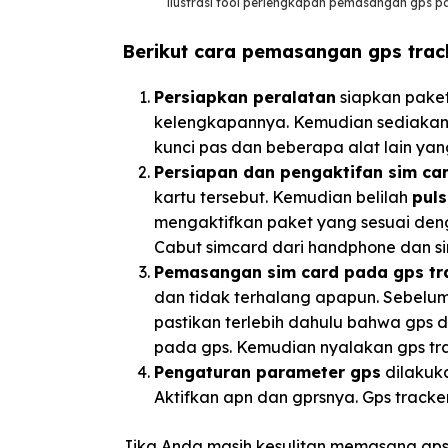
ilustrasi tool perlengkapan pemasangan gps p
Berikut cara pemasangan gps trac
Persiapkan peralatan
siapkan paket
kelengkapannya. Kemudian sediakan p
kunci pas dan beberapa alat lain ya
Persiapan dan pengaktifan sim ca
kartu tersebut. Kemudian belilah
pul
mengaktifkan paket yang sesuai deng
Cabut simcard dari handphone dan si
Pemasangan sim card pada gps tr
dan tidak terhalang apapun. Sebelu
pastikan terlebih dahulu bahwa gps
pada gps. Kemudian nyalakan gps tra
Pengaturan parameter gps
dilakuk
Aktifkan apn dan gprsnya. Gps tracke
Jika Anda masih kesulitan memasang gps