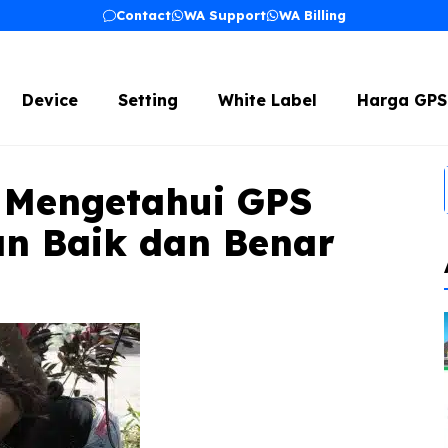
Contact
WA Support
WA Billing
Device
Setting
White Label
Harga GPS
 Mengetahui GPS
n Baik dan Benar