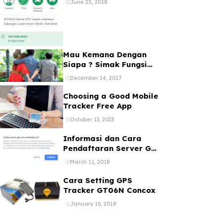
June 25, 2018
Banyak Device
Mau Kemana Dengan
Siapa ? Simak Fungsi
dan Manfaat GPS Mobil
December 14, 2017
Choosing a Good Mobile
Tracker Free App
October 13, 2023
Informasi dan Cara
Pendaftaran Server GPS
Tracker melalui web
March 11, 2018
ataupun Aplikasi Online
Gratis
Cara Setting GPS
Tracker GT06N Concox
January 16, 2018