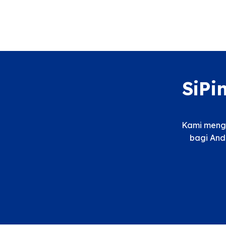
SiPi
Kami menga
bagi And