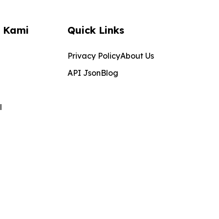
 Kami
Quick Links
Privacy Policy
About Us
API Json
Blog
l