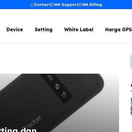
Contact
WA Support
WA Billing
Device
Setting
White Label
Harga GPS
ting dan