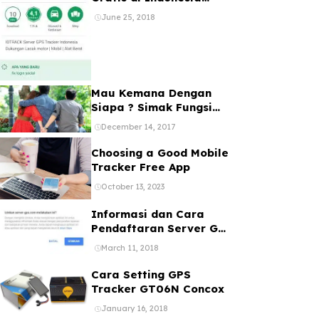
Bebas Registrasi 1 Akun
June 25, 2018
Banyak Device
Mau Kemana Dengan
Siapa ? Simak Fungsi
dan Manfaat GPS Mobil
December 14, 2017
Choosing a Good Mobile
Tracker Free App
October 13, 2023
Informasi dan Cara
Pendaftaran Server GPS
Tracker melalui web
March 11, 2018
ataupun Aplikasi Online
Gratis
Cara Setting GPS
Tracker GT06N Concox
January 16, 2018