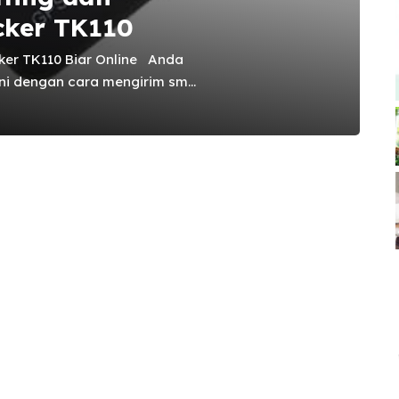
cker TK110
cker TK110 Biar Online Anda
ini dengan cara mengirim sms
n membalas sms berupa
p. Anda juga dapat
secara otomatis setiap
 sekali. ” Cara Penggunaan GPS
n Gan “ Sebelum Anda
ine ini pastikan untuk