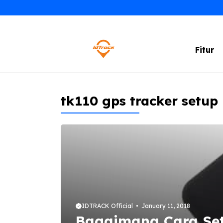
Skip
to
content
Fitur
tk110 gps tracker setup
IDTRACK Official
January 11, 2018
Bagaimana Cara Set