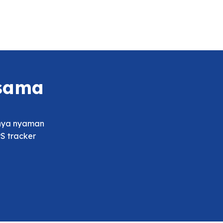
rsama
tnya nyaman
S tracker