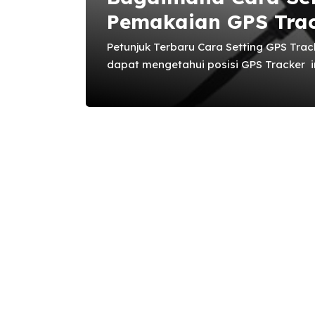
Pemakaian GPS Tra
Petunjuk Terbaru Cara Setting GPS Tra
dapat mengetahui posisi GPS Tracker 
ke nomor GPS ini, setelah itu GPS aka
koordinat posisinya melalui google ma
mensetting agar GPS ini mengirim sms 
interval waktu tertentu misalnya 1 jam
TK110 diatas sudah Sangat Ketinggala
Melakukan Setting pada GPS Tracker Onl
melakukan register terlebih dahulu di ...