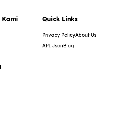
 Kami
Quick Links
Privacy Policy
About Us
API Json
Blog
l