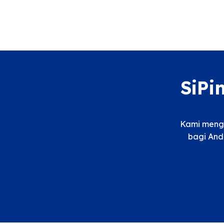
SiPi
Kami menga
bagi And