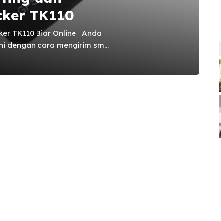
cker TK110
cker TK110 Biar Online Anda
ini dengan cara mengirim sms
n membalas sms berupa
p. Anda juga dapat
secara otomatis setiap
 sekali. ” Cara Penggunaan GPS
n Gan “ Sebelum Anda
ine ini pastikan untuk