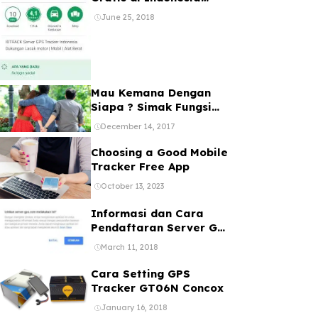
Bebas Registrasi 1 Akun
June 25, 2018
Banyak Device
Mau Kemana Dengan
Siapa ? Simak Fungsi
dan Manfaat GPS Mobil
December 14, 2017
Choosing a Good Mobile
Tracker Free App
October 13, 2023
Informasi dan Cara
Pendaftaran Server GPS
Tracker melalui web
March 11, 2018
ataupun Aplikasi Online
Gratis
Cara Setting GPS
Tracker GT06N Concox
January 16, 2018