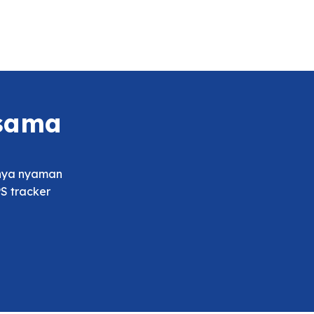
rsama
tnya nyaman
S tracker