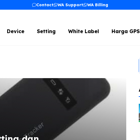
Contact
WA Support
WA Billing
Device
Setting
White Label
Harga GPS
ting dan