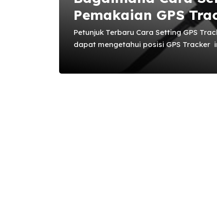
Pemakaian GPS Tra
Petunjuk Terbaru Cara Setting GPS Tra
dapat mengetahui posisi GPS Tracker 
ke nomor GPS ini, setelah itu GPS aka
koordinat posisinya melalui google ma
mensetting agar GPS ini mengirim sms 
interval waktu tertentu misalnya 1 jam
TK110 diatas sudah Sangat Ketinggala
Melakukan Setting pada GPS Tracker Onl
melakukan register terlebih dahulu di ...