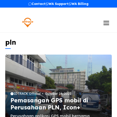
Skip
Contact
WA Support
WA Billing
to
content
Me
pln
IDTRACK Official
October 16, 2021
Pemasangan GPS mobil di
Perusahaan PLN, Icon+
Perusahaan aplikasi GPS mobil bernama