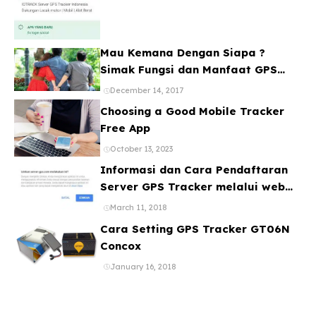
Mau Kemana Dengan Siapa ?
Simak Fungsi dan Manfaat GPS
Mobil
December 14, 2017
Choosing a Good Mobile Tracker
Free App
October 13, 2023
Informasi dan Cara Pendaftaran
Server GPS Tracker melalui web
ataupun Aplikasi Online Gratis
March 11, 2018
Cara Setting GPS Tracker GT06N
Concox
January 16, 2018