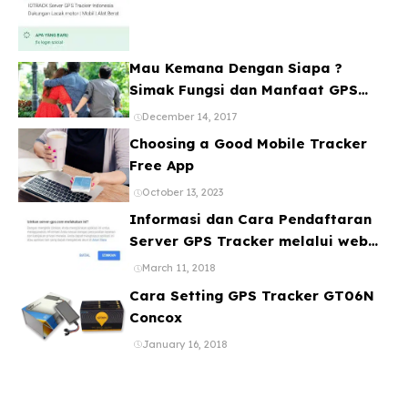
Mau Kemana Dengan Siapa ?
Simak Fungsi dan Manfaat GPS
Mobil
December 14, 2017
Choosing a Good Mobile Tracker
Free App
October 13, 2023
Informasi dan Cara Pendaftaran
Server GPS Tracker melalui web
ataupun Aplikasi Online Gratis
March 11, 2018
Cara Setting GPS Tracker GT06N
Concox
January 16, 2018