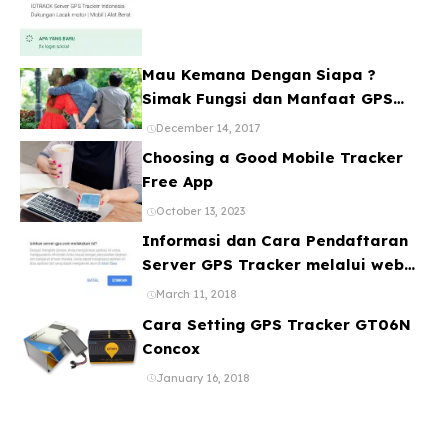
Mau Kemana Dengan Siapa ?
Simak Fungsi dan Manfaat GPS
Mobil
December 14, 2017
Choosing a Good Mobile Tracker
Free App
October 13, 2023
Informasi dan Cara Pendaftaran
Server GPS Tracker melalui web
ataupun Aplikasi Online Gratis
March 11, 2018
Cara Setting GPS Tracker GT06N
Concox
January 16, 2018