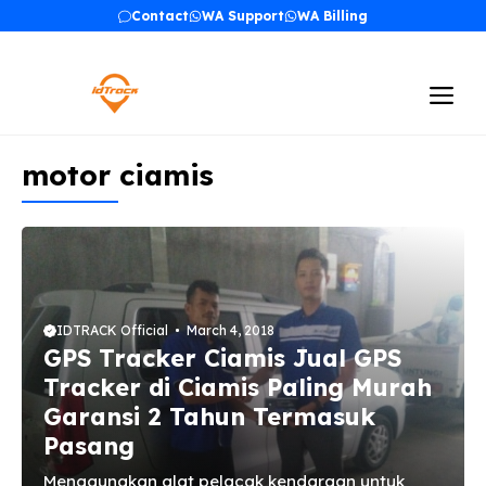
Skip
Contact
WA Support
WA Billing
to
content
Me
motor ciamis
IDTRACK Official
March 4, 2018
GPS Tracker Ciamis Jual GPS
Tracker di Ciamis Paling Murah
Garansi 2 Tahun Termasuk
Pasang
Menggunakan alat pelacak kendaraan untuk