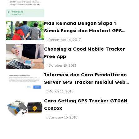
Mau Kemana Dengan Siapa ?
Simak Fungsi dan Manfaat GPS
Mobil
December 14, 2017
Choosing a Good Mobile Tracker
Free App
October 13, 2023
Informasi dan Cara Pendaftaran
Server GPS Tracker melalui web
ataupun Aplikasi Online Gratis
March 11, 2018
Cara Setting GPS Tracker GT06N
Concox
January 16, 2018