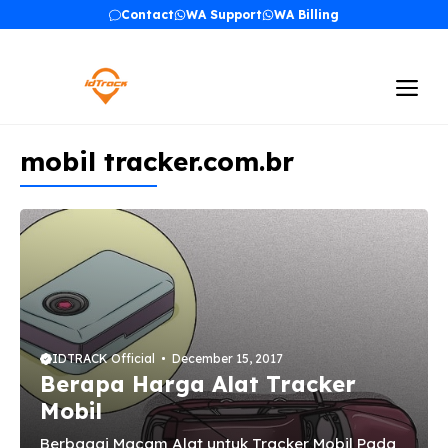
Skip
Contact
WA Support
WA Billing
to
content
Me
mobil tracker.com.br
IDTRACK Official
December 15, 2017
Berapa Harga Alat Tracker
Mobil
Berbagai Macam Alat untuk Tracker Mobil Pada