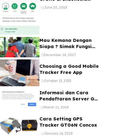
Bebas Registrasi 1 Akun
June 25, 2018
Banyak Device
Mau Kemana Dengan
Siapa ? Simak Fungsi
dan Manfaat GPS Mobil
December 14, 2017
Choosing a Good Mobile
Tracker Free App
October 13, 2023
Informasi dan Cara
Pendaftaran Server GPS
Tracker melalui web
March 11, 2018
ataupun Aplikasi Online
Gratis
Cara Setting GPS
Tracker GT06N Concox
January 16, 2018