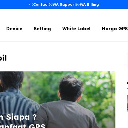
Contact
WA Support
WA Billing
Device
Setting
White Label
Harga GPS
il
 Siapa ?
anfaat GPS