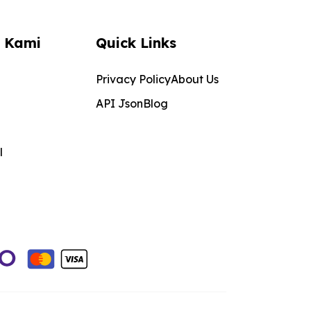
 Kami
Quick Links
Privacy Policy
About Us
API Json
Blog
l