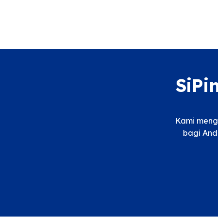
SiPi
Kami menga
bagi And