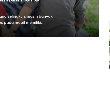
ang selingkuh, masih banyak
s pada mobil memiliki
 sekarang hampir semua telah
ana jika mobil yang anda
 gps itu solusinya. Karena
ting dan cukup vital dimiliki
n gps pada mobil dari
perselingkuhan Fungsi gps