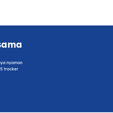
rsama
tnya nyaman
S tracker