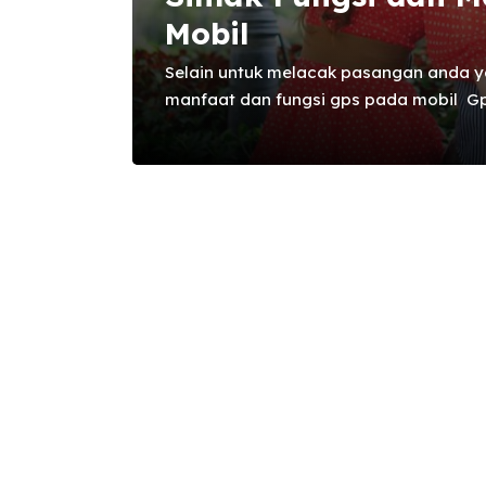
Mobil
Selain untuk melacak pasangan anda y
manfaat dan fungsi gps pada mobil Gp
banyak sekali manfatnya. Mobil zaman
di lengkapi dengan gps. Namun bagaim
miiki belum ada gps nya ? Segera asang
ada banyak fungsi dan manfaat yang pen
oleh pemilik mobil. Fungsi menggunaka
penunjukkan jalan hingga membongkar 
pada mobil sangat ...