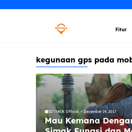
Skip
to
content
Fitur
kegunaan gps pada mob
IDTRACK Official
December 14, 2017
Mau Kemana Dengan
Simak Fungsi dan M