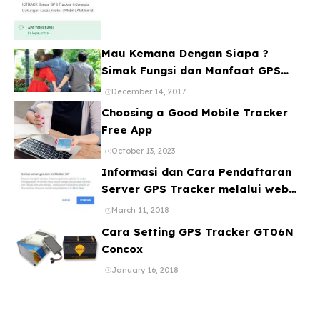
Mau Kemana Dengan Siapa ?
Simak Fungsi dan Manfaat GPS
Mobil
December 14, 2017
Choosing a Good Mobile Tracker
Free App
October 13, 2023
Informasi dan Cara Pendaftaran
Server GPS Tracker melalui web
ataupun Aplikasi Online Gratis
March 11, 2018
Cara Setting GPS Tracker GT06N
Concox
January 16, 2018