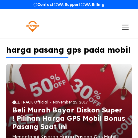
Skip
Contact
WA Support
WA Billing
to
content
Me
harga pasang gps pada mobil
IDTRACK Official
November 25, 2017
Beli Murah Bayar Diskon Super
! Pilihan Harga GPS Mobil Bonus
Pasang Saat ini
Mengetahui Kisaran Harga Pasang Gps Mobil