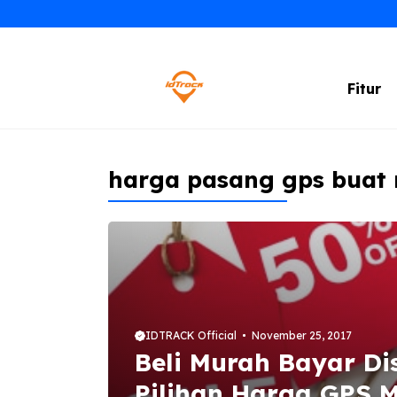
Skip
to
content
Fitur
harga pasang gps buat
IDTRACK Official
November 25, 2017
Beli Murah Bayar Di
Pilihan Harga GPS M