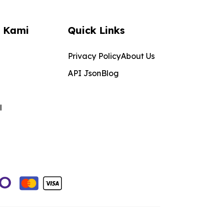
 Kami
Quick Links
Privacy Policy
About Us
API Json
Blog
l