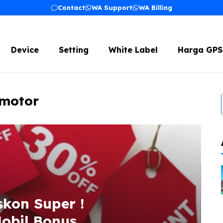
Contact
WA Support
WA Billing
Device
Setting
White Label
Harga GPS
 motor
skon Super !
obil Bonus