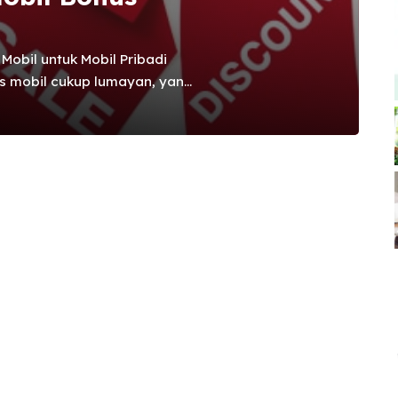
obil untuk Mobil Pribadi
s mobil cukup lumayan, yang
 gps tracker yang lebih
a. Tentunya ada beberapa
rga gps tracker bisa
as yang dimiliki sebuah alat
ga jual alat tersebut. “
awarkan dari sebuah produk
ki nilai jual yang ...