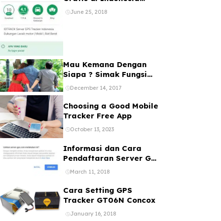
Bebas Registrasi 1 Akun
June 25, 2018
Banyak Device
Mau Kemana Dengan
Siapa ? Simak Fungsi
dan Manfaat GPS Mobil
December 14, 2017
Choosing a Good Mobile
Tracker Free App
October 13, 2023
Informasi dan Cara
Pendaftaran Server GPS
Tracker melalui web
March 11, 2018
ataupun Aplikasi Online
Gratis
Cara Setting GPS
Tracker GT06N Concox
January 16, 2018