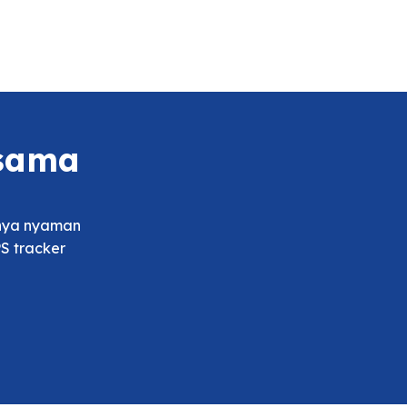
rsama
tnya nyaman
S tracker