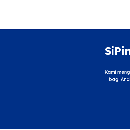
SiPi
Kami menga
bagi And