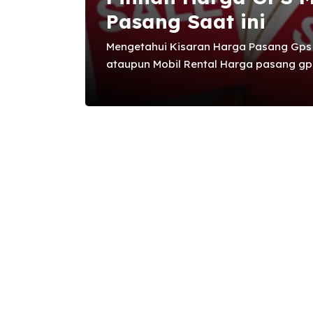
Pasang Saat ini
Mengetahui Kisaran Harga Pasang Gps M
ataupun Mobil Rental Harga pasang gp
biasa berkisaran 500 ribu rupiah, untuk
berkualitas bisa mencapai puluhan jut
faktor yang mempengaruhi sehingga ha
beraneka ragam. ” Semakin tinggi kualit
tentunya akan semakin meningkatkan har
Semakin lengkap fitur avanza yang dit
tentunya membuat produk tersebut memili