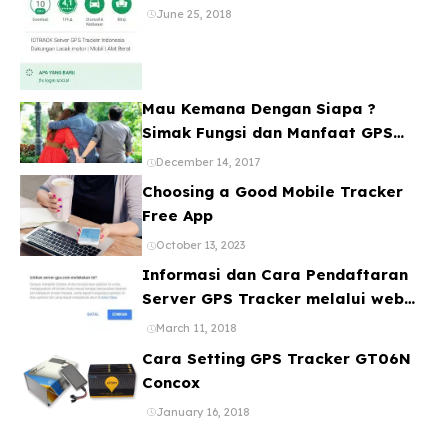
Banyak Device
June 25, 2018
Mau Kemana Dengan Siapa ?
Simak Fungsi dan Manfaat GPS
Mobil
December 14, 2017
Choosing a Good Mobile Tracker
Free App
October 13, 2023
Informasi dan Cara Pendaftaran
Server GPS Tracker melalui web
ataupun Aplikasi Online Gratis
March 11, 2018
Cara Setting GPS Tracker GT06N
Concox
January 16, 2018