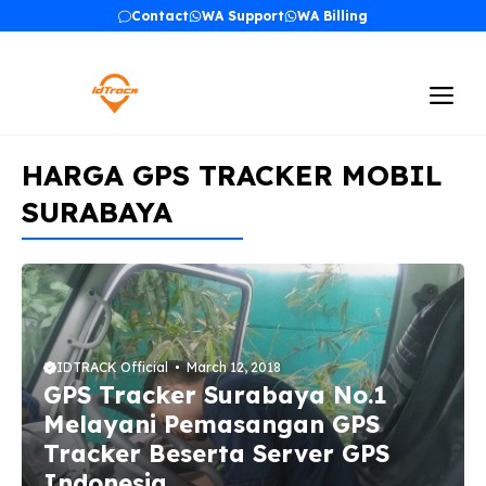
Skip
Contact
WA Support
WA Billing
to
content
Me
HARGA GPS TRACKER MOBIL
SURABAYA
IDTRACK Official
March 12, 2018
GPS Tracker Surabaya No.1
Melayani Pemasangan GPS
Tracker Beserta Server GPS
Indonesia