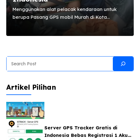
Menggunakan alat pelacak kendaraan untuk
berupa Pasang GPS mobil Murah di Kota
Surabaya memiliki banyak sekali manfaat yang
bisa anda rasakan. bagi anda yang berdomisili
di daerah Surabaya, Asemrowo, Benowo,
Bubutan, Bulak, Dukuh Pakis, Gayungan,
Genteng, Gubeng, Gunung Anyar, Jambangan,
Search
Karangpilang, Kenjeran, Krembangan,
Tambaksari, Tandes, Tegalsari, Tenggilis Mejoyo,
Wiyung, Wonocolo, Wonokromo, Lakarsantri,
Artikel Pilihan
Mulyorejo, Pabean Cantikan, Pakal, Rungkut,
Sambikerep, Sawahan, Semampir, Simokerto,
Sukolilo, Sukomanunggal anda dapat memilih
alat GPS Pelacak di Surabaya untuk solusi
keamanan kendaraan anda. Hal ini sudah diuji
oleh banyak pemilik kendaraan terutama dalam
Server GPS Tracker Gratis di
...
Indonesia Bebas Registrasi 1 Akun