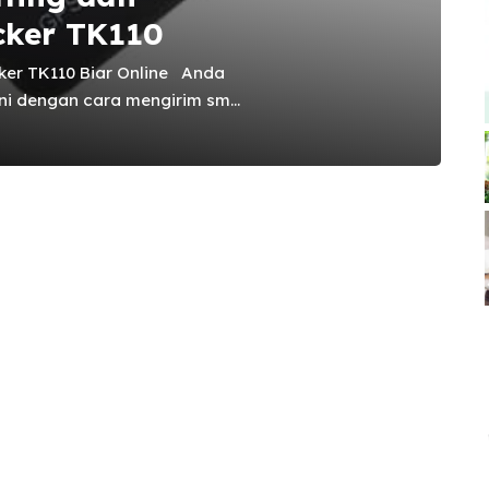
cker TK110
cker TK110 Biar Online Anda
ini dengan cara mengirim sms
n membalas sms berupa
p. Anda juga dapat
secara otomatis setiap
 sekali. ” Cara Penggunaan GPS
n Gan “ Sebelum Anda
ine ini pastikan untuk