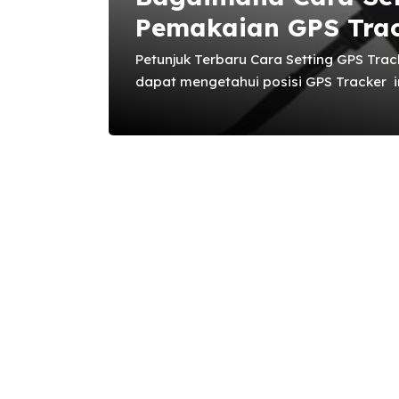
Pemakaian GPS Tra
Petunjuk Terbaru Cara Setting GPS Tra
dapat mengetahui posisi GPS Tracker 
ke nomor GPS ini, setelah itu GPS aka
koordinat posisinya melalui google ma
mensetting agar GPS ini mengirim sms 
interval waktu tertentu misalnya 1 jam
TK110 diatas sudah Sangat Ketinggala
Melakukan Setting pada GPS Tracker Onl
melakukan register terlebih dahulu di ...