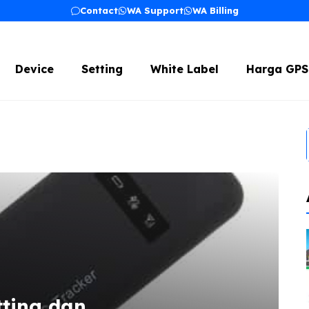
Contact
WA Support
WA Billing
Device
Setting
White Label
Harga GPS
ting dan