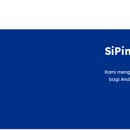
SiPi
Kami menga
bagi And