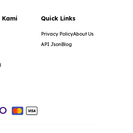
 Kami
Quick Links
Privacy Policy
About Us
API Json
Blog
l