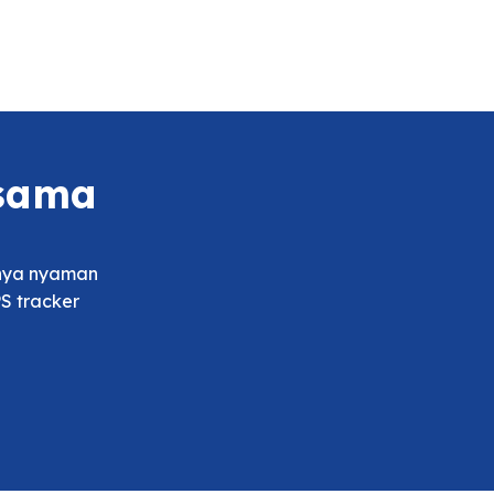
rsama
tnya nyaman
S tracker