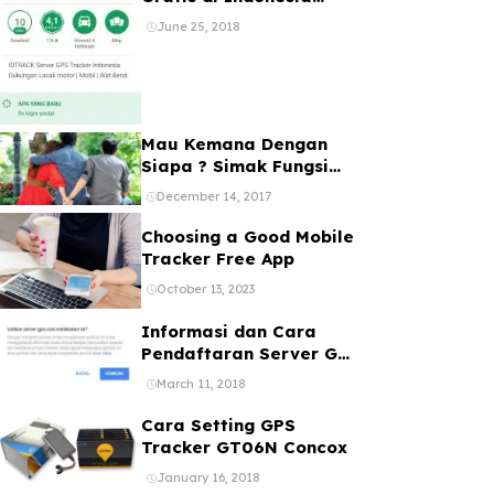
Bebas Registrasi 1 Akun
June 25, 2018
Banyak Device
Mau Kemana Dengan
Siapa ? Simak Fungsi
dan Manfaat GPS Mobil
December 14, 2017
Choosing a Good Mobile
Tracker Free App
October 13, 2023
Informasi dan Cara
Pendaftaran Server GPS
Tracker melalui web
March 11, 2018
ataupun Aplikasi Online
Gratis
Cara Setting GPS
Tracker GT06N Concox
January 16, 2018