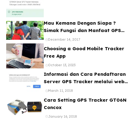
Mau Kemana Dengan Siapa ?
Simak Fungsi dan Manfaat GPS
Mobil
December 14, 2017
Choosing a Good Mobile Tracker
Free App
October 13, 2023
Informasi dan Cara Pendaftaran
Server GPS Tracker melalui web
ataupun Aplikasi Online Gratis
March 11, 2018
Cara Setting GPS Tracker GT06N
Concox
January 16, 2018