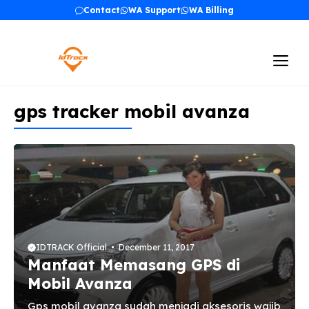
Skip
Contact
WA Support
WA Billing
to
content
Me
gps tracker mobil avanza
IDTRACK Official
December 11, 2017
Manfaat Memasang GPS di
Mobil Avanza
Gps mobil avanza sudah menjadi aksesoris wajib