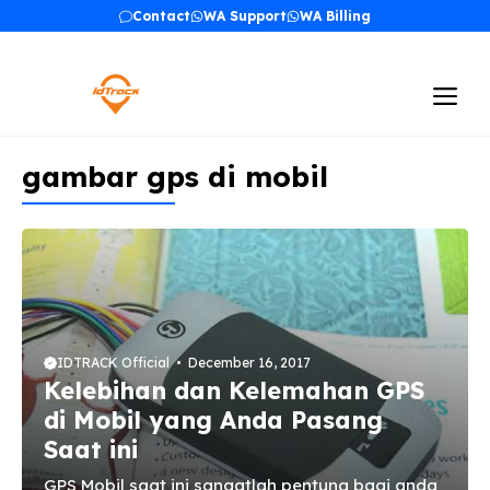
Skip
Contact
WA Support
WA Billing
to
content
Me
gambar gps di mobil
IDTRACK Official
December 16, 2017
Kelebihan dan Kelemahan GPS
di Mobil yang Anda Pasang
Saat ini
GPS Mobil saat ini sangatlah pentung bagi anda