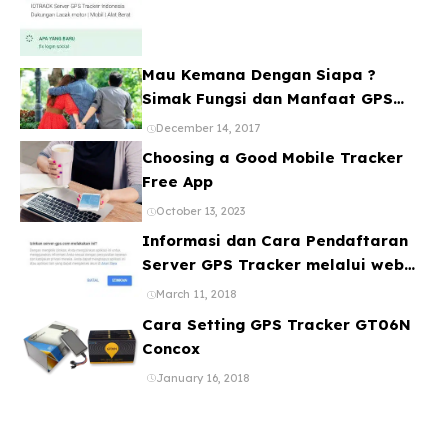
Mau Kemana Dengan Siapa ?
Simak Fungsi dan Manfaat GPS
Mobil
December 14, 2017
Choosing a Good Mobile Tracker
Free App
October 13, 2023
Informasi dan Cara Pendaftaran
Server GPS Tracker melalui web
ataupun Aplikasi Online Gratis
March 11, 2018
Cara Setting GPS Tracker GT06N
Concox
January 16, 2018