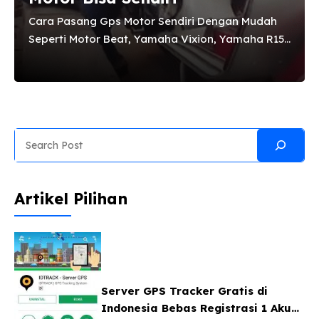
Cara Pasang Gps Motor Sendiri Dengan Mudah
Seperti Motor Beat, Yamaha Vixion, Yamaha R15
dan NMAX Apabila anda ingin menghindari
masalah pencurian motor yang anda miliki,
maka perlu memasang gps yang merupakan
pilihan tepat. Dengan mengaktifkan gps maka
anda tahu lokasi motor dengan memanfaatkan
Search
ponsel berbasis android apabila ada kasus
pencurian. Untuk itu, perlu pemasangan gps
pada motor sebab keamanan saat ini menjadi
Artikel Pilihan
kebutuhan yang paling utama. Untuk bisa
memasang gps pada motor anda, maka
diperlukan cara pasang gps motor ...
Server GPS Tracker Gratis di
Indonesia Bebas Registrasi 1 Akun