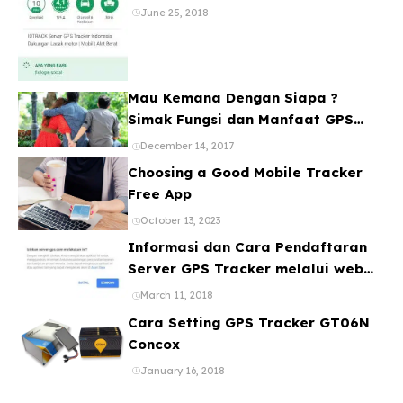
Banyak Device
June 25, 2018
Mau Kemana Dengan Siapa ?
Simak Fungsi dan Manfaat GPS
Mobil
December 14, 2017
Choosing a Good Mobile Tracker
Free App
October 13, 2023
Informasi dan Cara Pendaftaran
Server GPS Tracker melalui web
ataupun Aplikasi Online Gratis
March 11, 2018
Cara Setting GPS Tracker GT06N
Concox
January 16, 2018