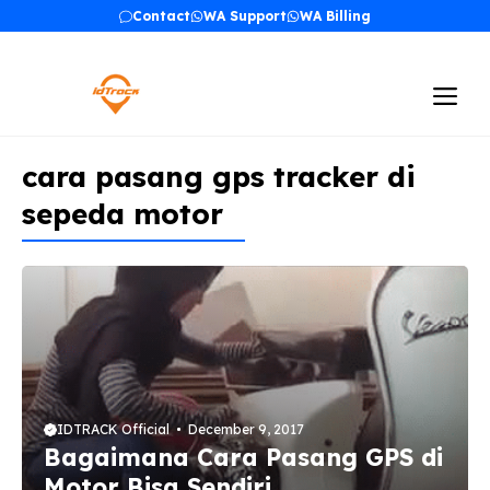
Skip
Contact
WA Support
WA Billing
to
content
Me
cara pasang gps tracker di
sepeda motor
IDTRACK Official
December 9, 2017
Bagaimana Cara Pasang GPS di
Motor Bisa Sendiri