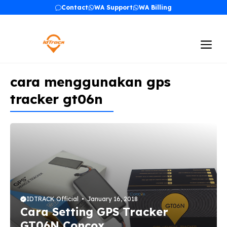
Skip
Contact
WA Support
WA Billing
to
content
Me
cara menggunakan gps
tracker gt06n
IDTRACK Official
January 16, 2018
Cara Setting GPS Tracker
GT06N Concox