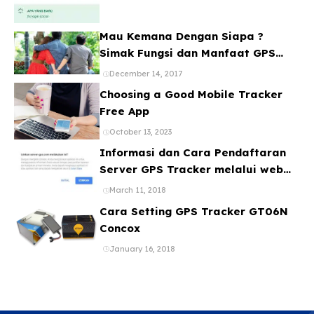
Mau Kemana Dengan Siapa ?
Simak Fungsi dan Manfaat GPS
Mobil
December 14, 2017
Choosing a Good Mobile Tracker
Free App
October 13, 2023
Informasi dan Cara Pendaftaran
Server GPS Tracker melalui web
ataupun Aplikasi Online Gratis
March 11, 2018
Cara Setting GPS Tracker GT06N
Concox
January 16, 2018