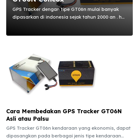
GPS Tracker dengan tipe GT06n mulai banyak
dipasarkan di indonesia sejak tahun 2000 an . hal
ini seirama dengan perkembangan tehnologi
yaitu internet di yang kita pakai semakin mudah
mendapatkan alat gps dengan seri gt06n
keluaran dari pabrik china concox yang masih
memakai software china. Jika rekan rekan
membeli gps tracker gt06n baik melalui cod /
online / kaskus / bukalapak / tokopedia / lazada
maupun beli bekas dari teman anda. Apakah
anda bisa cara pakainya ? sedangkan anda
hanya membeli ...
Cara Membedakan GPS Tracker GT06N
Asli atau Palsu
GPS Tracker GT06n kendaraan yang ekonomis, dapat
dipasangkan pada berbagai jenis tipe kendaraan