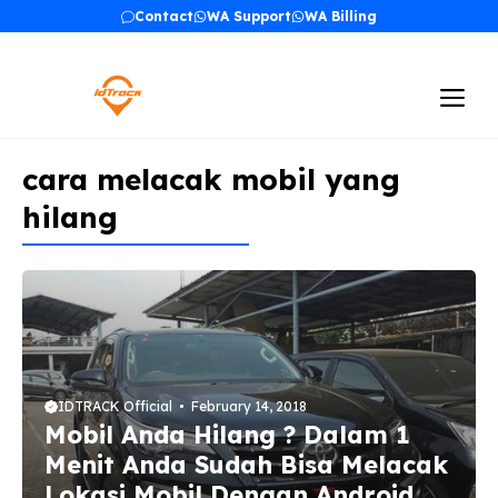
Skip
Contact
WA Support
WA Billing
to
content
Me
cara melacak mobil yang
hilang
IDTRACK Official
February 14, 2018
Mobil Anda Hilang ? Dalam 1
Menit Anda Sudah Bisa Melacak
Lokasi Mobil Dengan Android