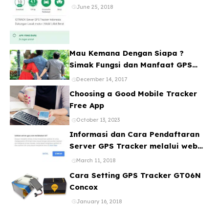
Banyak Device
June 25, 2018
Mau Kemana Dengan Siapa ?
Simak Fungsi dan Manfaat GPS
Mobil
December 14, 2017
Choosing a Good Mobile Tracker
Free App
October 13, 2023
Informasi dan Cara Pendaftaran
Server GPS Tracker melalui web
ataupun Aplikasi Online Gratis
March 11, 2018
Cara Setting GPS Tracker GT06N
Concox
January 16, 2018