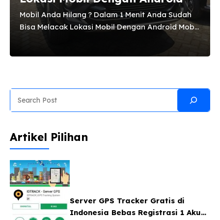
Mobil Anda Hilang ? Dalam 1 Menit Anda Sudah
Bisa Melacak Lokasi Mobil Dengan Android Mobil
di Jakarta adalah sebagian dari Asset Harta
Kita . Kata “aset” sangat sering terdengar dalam
ruang lingkup bisnis dan perusahaan. Apabila
kata ini dikaitkan dengan akuntansi, maka aset
ini dapat diartikan sebagai harta perusahaan
Search
baik berupa materil maupun non materil. Jika
anda adalah penyedia jasa transportasi, maka
alat transportasinya (mobil) anda adalah aset
Artikel Pilihan
yang paling utama yang harus selalu terjaga.
Lalu Apa Pentingnya Menjaga Aset? ...
Server GPS Tracker Gratis di
Indonesia Bebas Registrasi 1 Akun