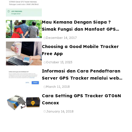
Mau Kemana Dengan Siapa ?
Simak Fungsi dan Manfaat GPS
Mobil
December 14, 2017
Choosing a Good Mobile Tracker
Free App
October 13, 2023
Informasi dan Cara Pendaftaran
Server GPS Tracker melalui web
ataupun Aplikasi Online Gratis
March 11, 2018
Cara Setting GPS Tracker GT06N
Concox
January 16, 2018