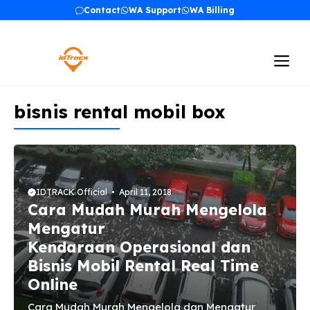
Skip
Contact
WA Support
WA Billing
to
content
Me
bisnis rental mobil box
IDTRACK Official
April 11, 2018
Cara Mudah Murah Mengelola
Mengatur
Kendaraan Operasional dan
Bisnis Mobil Rental Real Time
Online
Cara Mudah Murah Mengelola dan Mengatur