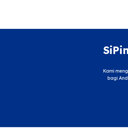
SiPi
Kami menga
bagi And