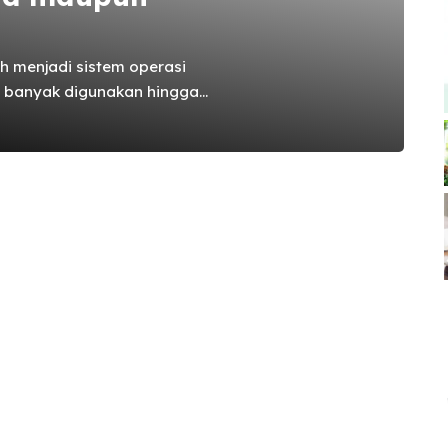
ah menjadi sistem operasi
g banyak digunakan hingga
kup terjangkau dan fitur yang
Google ini juga sudah
ikasi pendukung yang telah
apan saja. Salah satu aplikasi
gguna adalah aplikasi gps
lacak mobil android
b ...