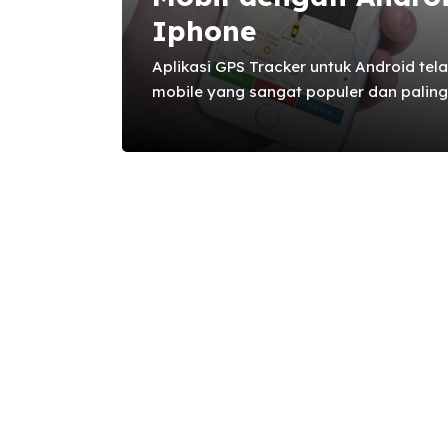
Iphone
Aplikasi GPS Tracker untuk Android tel
mobile yang sangat populer dan palin
saat ini. Selain memiliki harga yang cu
sangat lengkap, sistem operasi buatan 
dilengkapi dengan berbagai macam apl
tersedia di Playstore dan siap dipakai k
yang cukup banyak digunakan oleh pen
pelacak mobil android. Aplikasi gps pe
merupakan salah satu aplikasi yang waji