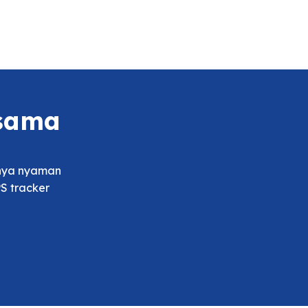
rsama
tnya nyaman
S tracker