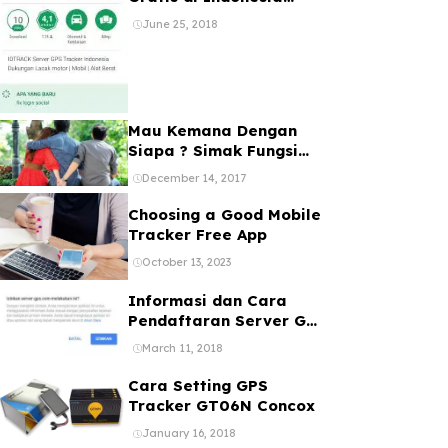
Bebas Registrasi 1 Akun
June 25, 2018
Banyak Device
Mau Kemana Dengan
Siapa ? Simak Fungsi
dan Manfaat GPS Mobil
December 14, 2017
Choosing a Good Mobile
Tracker Free App
October 13, 2023
Informasi dan Cara
Pendaftaran Server GPS
Tracker melalui web
March 11, 2018
ataupun Aplikasi Online
Gratis
Cara Setting GPS
Tracker GT06N Concox
January 16, 2018