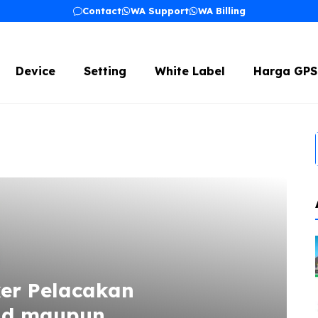
Contact
WA Support
WA Billing
Device
Setting
White Label
Harga GPS
ker Pelacakan
id maupun