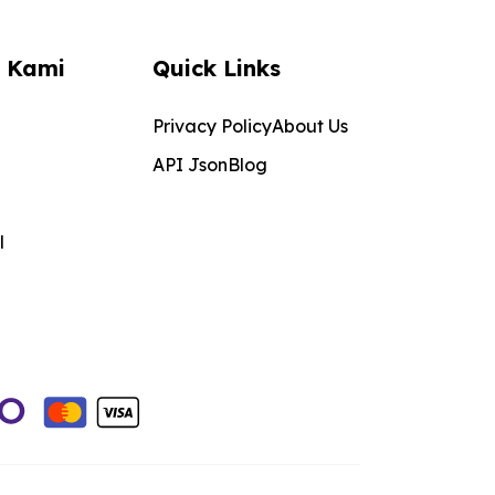
 Kami
Quick Links
Privacy Policy
About Us
API Json
Blog
l