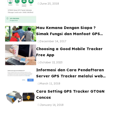
Banyak Device
June 25, 2018
Mau Kemana Dengan Siapa ?
Simak Fungsi dan Manfaat GPS
Mobil
December 14, 2017
Choosing a Good Mobile Tracker
Free App
October 13, 2023
Informasi dan Cara Pendaftaran
Server GPS Tracker melalui web
ataupun Aplikasi Online Gratis
March 11, 2018
Cara Setting GPS Tracker GT06N
Concox
January 16, 2018