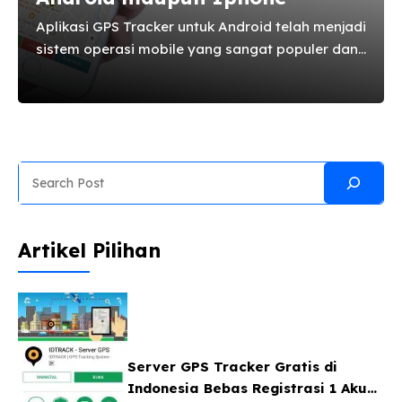
Aplikasi GPS Tracker untuk Android telah menjadi
sistem operasi mobile yang sangat populer dan
paling banyak digunakan hingga saat ini. Selain
memiliki harga yang cukup terjangkau dan fitur
yang sangat lengkap, sistem operasi buatan
Google ini juga sudah dilengkapi dengan
berbagai macam aplikasi pendukung yang telah
Search
tersedia di Playstore dan siap dipakai kapan
saja. Salah satu aplikasi yang cukup banyak
digunakan oleh pengguna adalah aplikasi gps
Artikel Pilihan
pelacak mobil android. Aplikasi gps pelacak
mobil android merupakan salah satu aplikasi
yang wajib ...
Server GPS Tracker Gratis di
Indonesia Bebas Registrasi 1 Akun