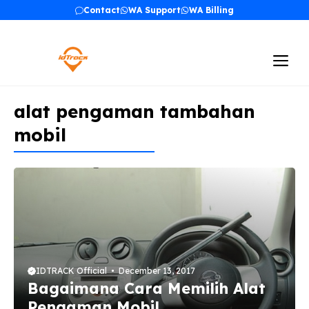
Skip
Contact
WA Support
WA Billing
to
content
Me
alat pengaman tambahan
mobil
IDTRACK Official
December 13, 2017
Bagaimana Cara Memilih Alat
Pengaman Mobil