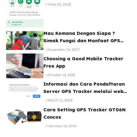
Banyak Device
June 25, 2018
Mau Kemana Dengan Siapa ?
Simak Fungsi dan Manfaat GPS
Mobil
December 14, 2017
Choosing a Good Mobile Tracker
Free App
October 13, 2023
Informasi dan Cara Pendaftaran
Server GPS Tracker melalui web
ataupun Aplikasi Online Gratis
March 11, 2018
Cara Setting GPS Tracker GT06N
Concox
January 16, 2018