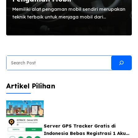
Memiliki alat pengaman mobil sendiri merupakan
teknik terbaik untuk menjaga mobil dari
pencurian. Pada dasarnya setiap mobil
dilengkapi dengan sistem pengaman dari pabrik
untuk mencegah kecurian. Namun tidak ada
salahnya untuk menjaga mobil lebih waspada
dengan usaha yang bisa kita lakukan lebih.
Search
Apalagi saat ini sudah banyak seklai alat dan
jenis pengaman untuk mobil yang di jual di
pasaran. Alat pengaman mobil terbaik yang ada
Artikel Pilihan
di indonesia Apa saja alat pengaman mobil yang
biasa di jual di indonesia ? Nah ...
Server GPS Tracker Gratis di
Indonesia Bebas Registrasi 1 Akun