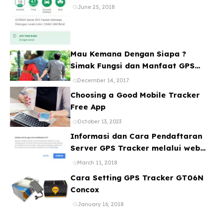
Banyak Device
June 25, 2018
Mau Kemana Dengan Siapa ?
Simak Fungsi dan Manfaat GPS
Mobil
December 14, 2017
Choosing a Good Mobile Tracker
Free App
October 13, 2023
Informasi dan Cara Pendaftaran
Server GPS Tracker melalui web
ataupun Aplikasi Online Gratis
March 11, 2018
Cara Setting GPS Tracker GT06N
Concox
January 16, 2018