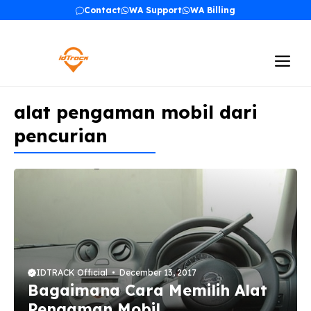
Skip
Contact
WA Support
WA Billing
to
content
Me
alat pengaman mobil dari
pencurian
IDTRACK Official
December 13, 2017
Bagaimana Cara Memilih Alat
Pengaman Mobil