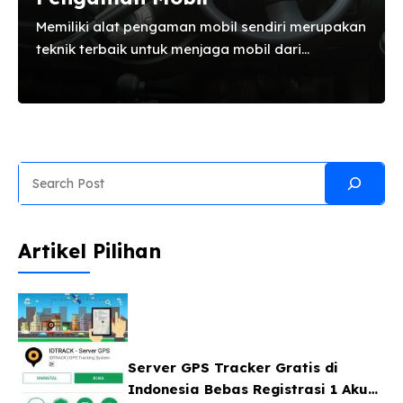
Memiliki alat pengaman mobil sendiri merupakan
teknik terbaik untuk menjaga mobil dari
pencurian. Pada dasarnya setiap mobil
dilengkapi dengan sistem pengaman dari pabrik
untuk mencegah kecurian. Namun tidak ada
salahnya untuk menjaga mobil lebih waspada
dengan usaha yang bisa kita lakukan lebih.
Search
Apalagi saat ini sudah banyak seklai alat dan
jenis pengaman untuk mobil yang di jual di
pasaran. Alat pengaman mobil terbaik yang ada
Artikel Pilihan
di indonesia Apa saja alat pengaman mobil yang
biasa di jual di indonesia ? Nah ...
Server GPS Tracker Gratis di
Indonesia Bebas Registrasi 1 Akun