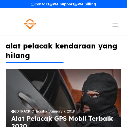
Skip
Contact
WA Support
WA Billing
to
content
Me
alat pelacak kendaraan yang
hilang
IDTRACK Official
January 7, 2018
Alat Pelacak GPS Mobil Terbaik
2020