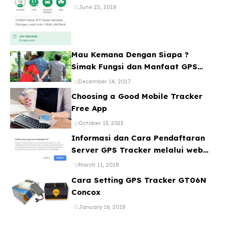
Banyak Device
June 25, 2018
Mau Kemana Dengan Siapa ?
Simak Fungsi dan Manfaat GPS
Mobil
December 14, 2017
Choosing a Good Mobile Tracker
Free App
October 13, 2023
Informasi dan Cara Pendaftaran
Server GPS Tracker melalui web
ataupun Aplikasi Online Gratis
March 11, 2018
Cara Setting GPS Tracker GT06N
Concox
January 16, 2018