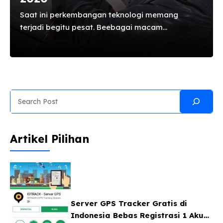
Saat ini perkembangan teknologi memang
terjadi begitu pesat. Beebagai macam
penemuan teknologi terbaru dapat membantu
segala aktifitas dan kebutuhan anda. salah
satunya adalah teknologi Alat Pelacak GPS Mobil
yang berfungsi sebagai melacak lokasi terkini
kendaraan. Selain memiliki fungsi utama untuk
Search
melacak kendaraan untuk motor bisa
difungsikan sebagai portable, untuk mobil lebih
banyak dipakai mobil rental, saat ini sudah ada
Artikel Pilihan
berbagai fitur tambahan dari alat GPS tracker
ini. Beragam informasi tambahan bisa anda lihat
dengan mudah menggunakan alat ini. Informasi
tersebut ...
Server GPS Tracker Gratis di
Indonesia Bebas Registrasi 1 Akun