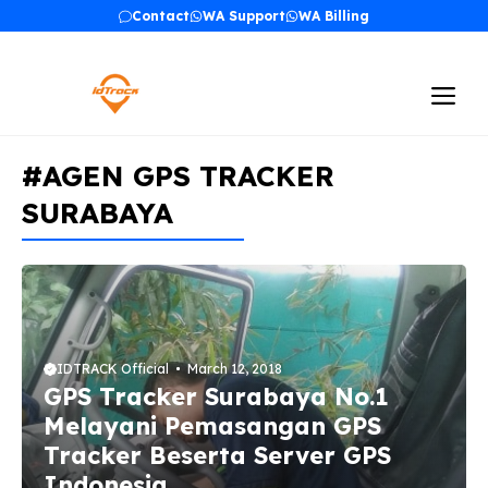
Skip
Contact
WA Support
WA Billing
to
content
Me
#AGEN GPS TRACKER
SURABAYA
IDTRACK Official
March 12, 2018
GPS Tracker Surabaya No.1
Melayani Pemasangan GPS
Tracker Beserta Server GPS
Indonesia