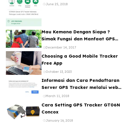
Banyak Device
June 25, 2018
Mau Kemana Dengan Siapa ?
Simak Fungsi dan Manfaat GPS
Mobil
December 14, 2017
Choosing a Good Mobile Tracker
Free App
October 13, 2023
Informasi dan Cara Pendaftaran
Server GPS Tracker melalui web
ataupun Aplikasi Online Gratis
March 11, 2018
Cara Setting GPS Tracker GT06N
Concox
January 16, 2018