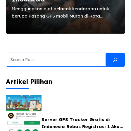
Menggunakan alat pelacak kendaraan untuk
berupa Pasang GPS mobil Murah di Kota
Surabaya memiliki banyak sekali manfaat yang
bisa anda rasakan. bagi anda yang berdomisili
di daerah Surabaya, Asemrowo, Benowo,
Bubutan, Bulak, Dukuh Pakis, Gayungan,
Genteng, Gubeng, Gunung Anyar, Jambangan,
Search
Karangpilang, Kenjeran, Krembangan,
Tambaksari, Tandes, Tegalsari, Tenggilis Mejoyo,
Wiyung, Wonocolo, Wonokromo, Lakarsantri,
Artikel Pilihan
Mulyorejo, Pabean Cantikan, Pakal, Rungkut,
Sambikerep, Sawahan, Semampir, Simokerto,
Sukolilo, Sukomanunggal anda dapat memilih
alat GPS Pelacak di Surabaya untuk solusi
keamanan kendaraan anda. Hal ini sudah diuji
oleh banyak pemilik kendaraan terutama dalam
Server GPS Tracker Gratis di
...
Indonesia Bebas Registrasi 1 Akun