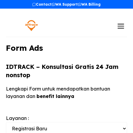
Skip
Contact
WA Support
WA Billing
to
content
Me
Form Ads
IDTRACK – Konsultasi Gratis 24 Jam
nonstop
Lengkapi Form untuk mendapatkan bantuan
layanan dan
benefit lainnya
Layanan :