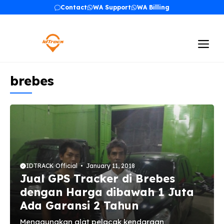
Skip
Contact
WA Support
WA Billing
to
content
Me
brebes
IDTRACK Official
January 11, 2018
Jual GPS Tracker di Brebes
dengan Harga dibawah 1 Juta
Ada Garansi 2 Tahun
Menggunakan alat pelacak kendaraan