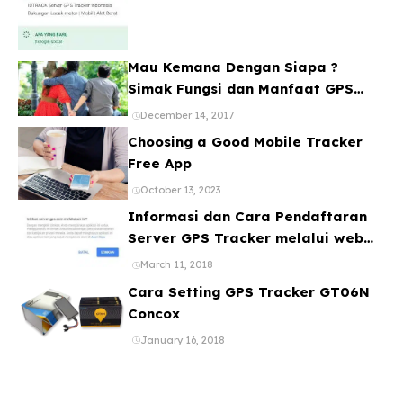
Mau Kemana Dengan Siapa ?
Simak Fungsi dan Manfaat GPS
Mobil
December 14, 2017
Choosing a Good Mobile Tracker
Free App
October 13, 2023
Informasi dan Cara Pendaftaran
Server GPS Tracker melalui web
ataupun Aplikasi Online Gratis
March 11, 2018
Cara Setting GPS Tracker GT06N
Concox
January 16, 2018